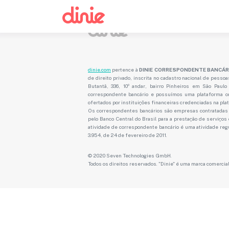
dinie.com
pertence à
DINIE CORRESPONDENTE BANCÁRI
de direito privado, inscrita no cadastro nacional de pesso
Butantã, 336, 10º andar, bairro Pinheiros em São Paul
correspondente bancário e possuímos uma plataforma onl
ofertados por instituições financeiras credenciadas na pla
Os correspondentes bancários são empresas contratadas p
pelo Banco Central do Brasil para a prestação de serviços
atividade de correspondente bancário é uma atividade regu
3.954, de 24 de fevereiro de 2011.
© 2020 Seven Technologies GmbH.
Todos os direitos reservados. "Dinie" é uma marca comerci