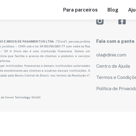
Para parceiros
Blog
Aju
Fale com a gente
O E MEIOS DE PAGAMENTOS LTDA.
("Dinie"), pessoa jurídica
as jurídicas – CNPJ sob o no: 34.183.318/0001-77 com sede na Rua
o – SP. A Dinie não é uma instituição financeira. Somos um
ola@dinie.com
ine que facilita o acesso de clientes a produtos e serviços
taforma.
Centro de Ajuda
or instituições financeiras e demais instituições autorizadas
 de atendimento aos clientes e usuários dessas instituições. A
lada pelo Banco Central do Brasil, nos termos da Resolução nº.
Termos e Condiçõ
Política de Privaci
al da Seven Technology GmbH.