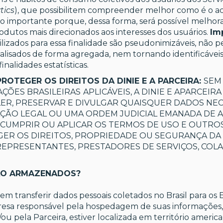
tics
), que possibilitem compreender melhor como é o ac
do importante porque, dessa forma, será possível melhor
odutos mais direcionados aos interesses dos usuários.
Im
ilizados para essa finalidade são pseudonimizáveis, não p
alisados de forma agregada, nem tornando identificáveis 
inalidades estatísticas.
ROTEGER OS DIREITOS DA DINIE E A PARCEIRA:
SEM
AÇÕES BRASILEIRAS
APLICÁVEIS, A DINIE E APARCEIR
 LER, PRESERVAR E DIVULGAR QUAISQUER DADOS NE
ÇÃO LEGAL OU UMA ORDEM JUDICIAL EMANADA DE 
 CUMPRIR OU APLICAR OS TERMOS DE USO E OUTR
ER OS DIREITOS, PROPRIEDADE OU SEGURANÇA DA D
 REPRESENTANTES, PRESTADORES DE SERVIÇOS, CO
SÃO ARMAZENADOS?
em transferir dados pessoais coletados no Brasil para os 
esa responsável pela hospedagem de suas informações, 
ou pela Parceira, estiver localizada em território americ