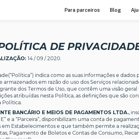
Para parceiros
Blog
Aju
POLÍTICA DE PRIVACIDAD
ALIZAÇÃO:
14 / 09 / 2020.
dade(“Política”) indica como as suas informações e dados p
e armazenados em razão do uso dos Serviços relacionados
grante dos Termos de Uso, que contêm uma visão geral d
ições atribuídas nesta Política, as definições que são 
 Política.
NTE BANCÁRIO E MEIOS DE PAGAMENTOS LTDA.
, in
E” e a “Parceira”, disponibilizam uma conta de pagamento
as em Estabelecimentos e que também permite a realiza
ntas, Pagamento de Boletos e Contas de Consumo, Recarg