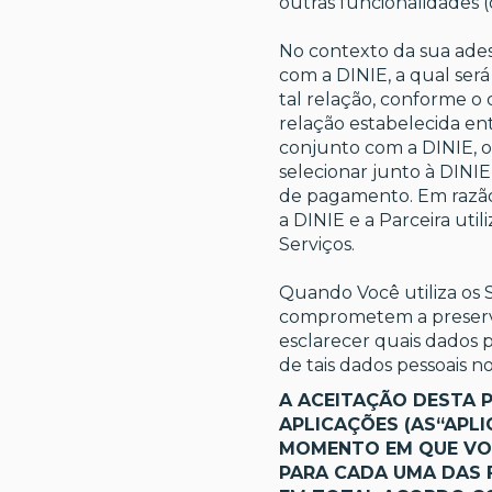
outras funcionalidades (
No contexto da sua ades
com a DINIE, a qual se
tal relação, conforme o 
relação estabelecida en
conjunto com a DINIE, o
selecionar junto à DINIE
de pagamento. Em razão d
a DINIE e a Parceira uti
Serviços.
Quando Você utiliza os S
comprometem a preservar
esclarecer quais dados p
de tais dados pessoais n
A ACEITAÇÃO DESTA 
APLICAÇÕES (AS“APLI
MOMENTO EM QUE VOC
PARA CADA UMA DAS F