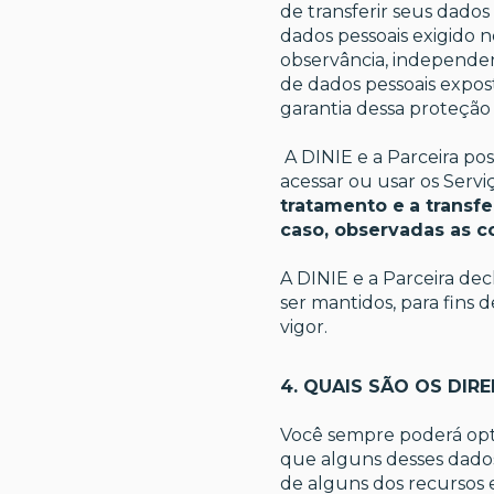
de transferir seus dados
dados pessoais exigido n
observância, independent
de dados pessoais expost
garantia dessa proteção 
A DINIE e a Parceira pos
acessar ou usar os Servi
tratamento e
a transfe
caso, observadas as c
A DINIE e a Parceira de
ser mantidos, para fin
vigor.
4. QUAIS SÃO OS DIR
Você sempre poderá opta
que alguns desses dados 
de alguns dos recursos 