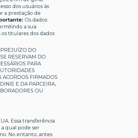
esso dos usuários às
ar a prestação de
portante:
Os dados
ermitindo a sua
os titulares dos dados
 PREJUÍZO DO
A SE RESERVAM DO
CESSÁRIOS PARA
AUTORIDADES
OS ACORDOS FIRMADOS
INIE E DA PARCEIRA,
LABORADORES OU
EUA. Essa transferência
a qual pode ser
ano. No entanto, antes