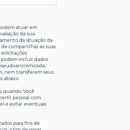
 podem atuar em
avaliação da sua
mento da situação da
o de compartilhar as suas
solicitações
s podem incluir dados
a pseudoanonimizada,
am, nem transferem seus
s abaixo.
is, quando Você
perfil pessoal com
es e evitar eventuais
izados para fins de
os, a fim de gerar