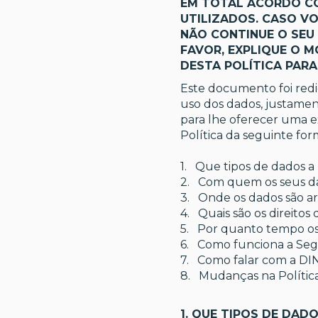
EM TOTAL ACORDO CO
UTILIZADOS. CASO VO
NÃO CONTINUE O SEU
FAVOR, EXPLIQUE O M
DESTA POLÍTICA PAR
Este documento foi redi
uso dos dados, justamen
para lhe oferecer uma ex
Política da seguinte for
1. Que tipos de dados a
2. Com quem os seus da
3. Onde os dados são 
4. Quais são os direitos 
5. Por quanto tempo o
6. Como funciona a Se
7. Como falar com a DI
8. Mudanças na Polític
1. QUE TIPOS DE DADO