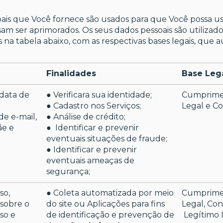
oais que Você fornece são usados para que Você possa us
m ser aprimorados. Os seus dados pessoais são utilizados
 na tabela abaixo, com as respectivas bases legais, que 
Finalidades
Base Leg
data de
● Verificara sua identidade;
Cumprime
o
● Cadastro nos Serviços;
Legal e C
de e-mail,
● Análise de crédito;
e e
● Identificar e prevenir
eventuais situações de fraude;
● Identificar e prevenir
eventuais ameaças de
segurança;
so,
● Coleta automatizada por meio
Cumprime
 sobre o
do site ou Aplicações para fins
Legal, Co
sso e
de identificação e prevenção de
Legítimo 