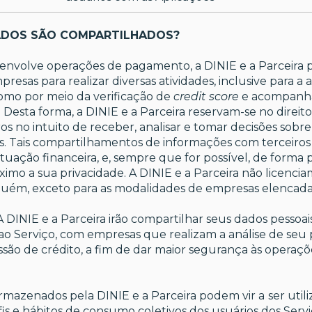
ADOS SÃO COMPARTILHADOS?
 envolve operações de pagamento, a DINIE e a Parceira
esas para realizar diversas atividades, inclusive para a 
como por meio da verificação de
credit score
e acompanha
 Desta forma, a DINIE e a Parceira reservam-se no direit
s no intuito de receber, analisar e tomar decisões sobre 
os. Tais compartilhamentos de informações com terceiro
 situação financeira, e, sempre que for possível, de form
ximo a sua privacidade. A DINIE e a Parceira não licenci
guém, exceto para as modalidades de empresas elencada
A DINIE e a Parceira irão compartilhar seus dados pessoa
ao Serviço, com empresas que realizam a análise de seu 
ssão de crédito, a fim de dar maior segurança às operaçõ
rmazenados pela DINIE e a Parceira podem vir a
ser util
s e hábitos de consumo coletivos dos usuários dos Serviç