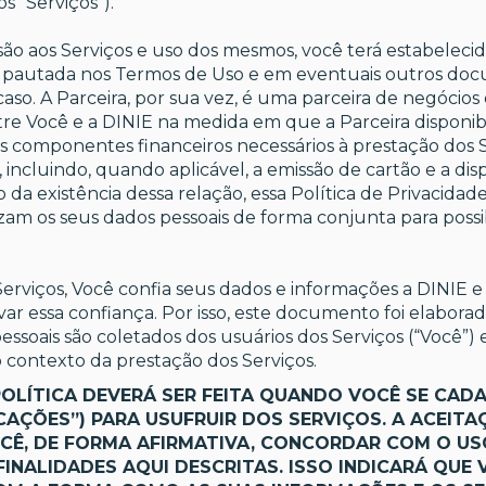
os “Serviços”).
ão aos Serviços e uso dos mesmos, você terá estabeleci
rá pautada nos Termos de Uso e em eventuais outros d
caso. A Parceira, por sua vez, é uma parceira de negócios
tre Você e a DINIE na medida em que a Parceira disponibi
s componentes financeiros necessários à prestação dos 
, incluindo, quando aplicável, a emissão de cartão e a dis
a existência dessa relação, essa Política de Privacidad
lizam os seus dados pessoais de forma conjunta para possib
erviços, Você confia seus dados e informações a DINIE e a
 essa confiança. Por isso, este documento foi elaborad
essoais são coletados dos usuários dos Serviços (“Você”)
o contexto da prestação dos Serviços.
POLÍTICA DEVERÁ SER FEITA QUANDO VOCÊ SE CAD
CAÇÕES”) PARA USUFRUIR DOS SERVIÇOS. A ACEITA
Ê, DE FORMA AFIRMATIVA, CONCORDAR COM O US
INALIDADES AQUI DESCRITAS. ISSO INDICARÁ QUE 