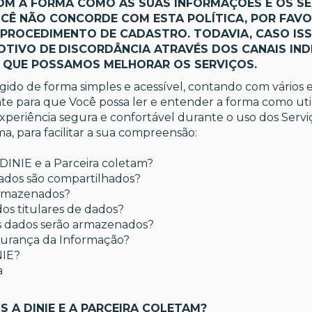
M A FORMA COMO AS SUAS INFORMAÇÕES E OS S
CÊ NÃO CONCORDE COM ESTA POLÍTICA, POR FAVOR
 PROCEDIMENTO DE CADASTRO. TODAVIA, CASO IS
OTIVO DE
DISCORDÂNCIA ATRAVÉS DOS CANAIS IND
A QUE POSSAMOS MELHORAR OS SERVIÇOS.
gido de forma simples e acessível, contando com vários 
te para que Você possa ler e entender a forma como uti
periência segura e confortável durante o uso dos Serviç
ma, para facilitar a sua compreensão:
 DINIE e a Parceira coletam?
dos são compartilhados?
armazenados?
dos titulares de dados?
s dados serão armazenados?
gurança da Informação?
NIE?
a
S A DINIE E A PARCEIRA COLETAM?