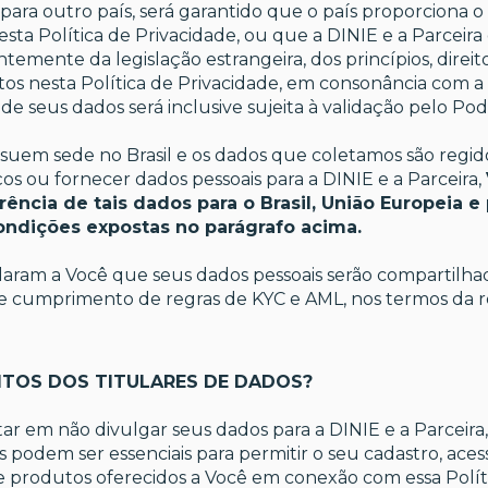
 para outro país, será garantido que o país proporciona 
esta Política de Privacidade, ou que a DINIE e a Parceira 
emente da legislação estrangeira, dos princípios, direito
os nesta Política de Privacidade, em consonância com a L
de seus dados será inclusive sujeita à validação pelo Pode
suem sede no Brasil e os dados que coletamos são regidos 
ços ou fornecer dados pessoais para a DINIE e a Parceira,
rência de tais dados para o Brasil, União Europeia e 
ondições expostas no parágrafo acima.
claram a Você que seus dados pessoais serão compartilha
s de cumprimento de regras de KYC e AML, nos termos d
EITOS DOS TITULARES DE DADOS?
r em não divulgar seus dados para a DINIE e a Parceir
podem ser essenciais para permitir o seu cadastro, aces
e produtos oferecidos a Você em conexão com essa Políti