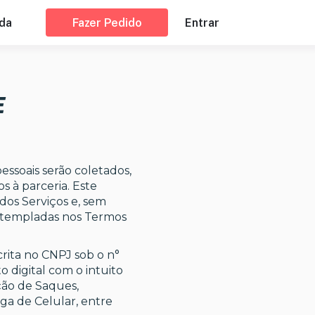
da
Fazer Pedido
Entrar
E
essoais serão coletados,
 à parceria. Este
os Serviços e, sem
contempladas nos Termos
scrita no CNPJ sob o n°
 digital com o intuito
ção de Saques,
a de Celular, entre